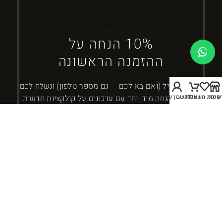
ברוכים הבאים ל-DYBOSS
10% הנחה על
ההזמנה הראשונה
השאירו מייל (ואם בא לכם — גם מספר טלפון) ונשלח לכם
חנות
שימת משאלות
עגלה
החשבון שלי
את קוד ההנחה מיד, יחד עם עדכונים על קולקציות חדשות.
כמה זה 3 + 4?
אני מאשר/ת קבלת עדכונים ומבצעים מ-DYBOSS. אפשר להסיר בכל