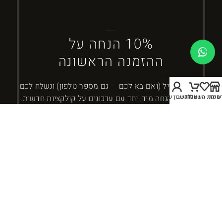
ברוכים הבאים ל-DYBOSS
10% הנחה על
ההזמנה הראשונה
השאירו מייל (ואם בא לכם — גם מספר טלפון) ונשלח לכם
חנות
שימת משאלות
עגלה
החשבון שלי
את קוד ההנחה מיד, יחד עם עדכונים על קולקציות חדשות.
כמה זה 3 + 4?
אני מאשר/ת קבלת עדכונים ומבצעים מ-DYBOSS. אפשר להסיר בכל