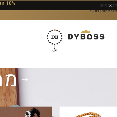
10% הנחה על ההזמנה הראשונה — הקוד: DYBOSS10
דלג לניווט
דלג לתוכן ראשי
מח
עמוד הבית
/
מוצרים המתויגים “מחרוזת תפילה”