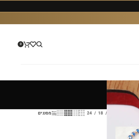
0
הצג
9
12
18
24
מסננים