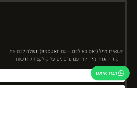
השאירו מייל (ואם בא לכם — גם וואטסאפ) ונשלח לכם את
קוד ההנחה מיד, יחד עם עדכונים על קולקציות חדשות.
דברו איתנו
בשליחה אני מאשר/ת קבלת עדכונים ומבצעים מ-DYBOSS. אפשר להסיר בכל רגע.