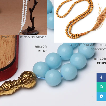
מסבחה 33 חרוזים – עיצוב עדין
מסבחה 33 או 99 חרוזים –
מסבחות
לבחירתכם
₪
149
מסבחות
₪
109
פייסבוק
WhatsApp
טלגרם