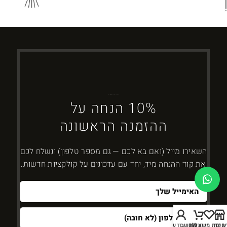
ברוכים הבאים ל-DYBOSS
10% הנחה על
ההזמנה הראשונה
השאירו מייל (ואם בא לכם — גם מספר טלפון) ונשלח לכם
את קוד ההנחה מיד, יחד עם עדכונים על קולקציות חדשות.
חנות
שימת משאלות
עגלה
החשבון שלי