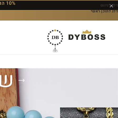
10% הנחה על ההזמנה הראשונה — הקוד: DYBOSS10
דלג לניווט
דלג לתוכן ראשי
שר
עמוד הבית
/
מוצרים המתויגים “שרשרת אללה”