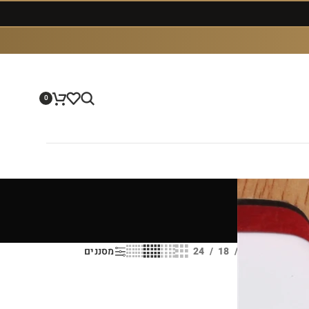
0
הצג
9
12
18
24
מסננים