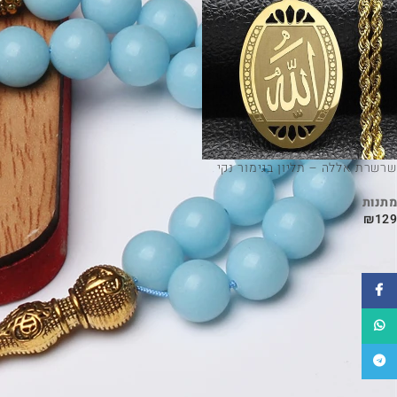
שרשרת אללה – תליון בגימור נקי
מתנות
₪
129
פייסבוק
WhatsApp
טלגרם