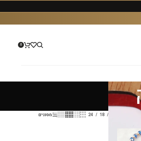
0
הצג
9
12
18
24
מסננים