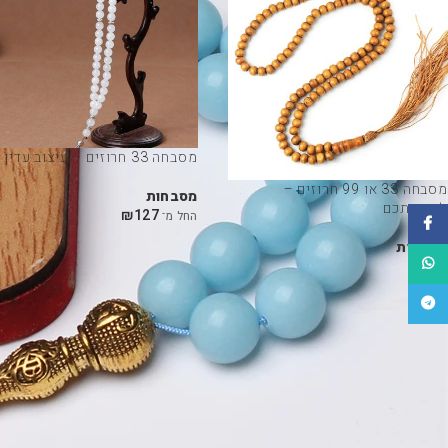
מסבחה 33 חרוזים – עיצוב עדין
מסבחה 33 או 99 חרוזים –
מסבחות
לבחירתכם
₪
127
החל מ־
פייסבוק
מסבחות
WhatsApp
₪
105
טלגרם