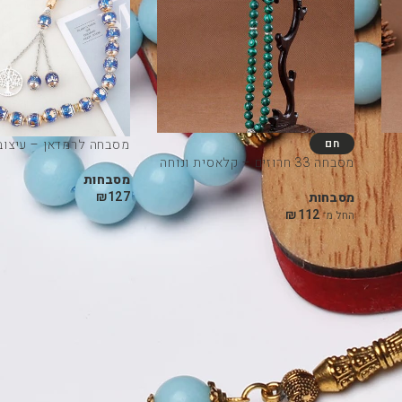
חם
מסבחה לרמדאן – עיצוב 
מסבחה 33 חרוזים – קלאסית ונוחה
מסבחות
₪
127
מסבחות
₪
112
החל מ־