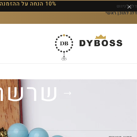
10% הנחה על ההזמנה הראשונה — הצטרפו לרשימת התפוצה וקבלו את הקוד למייל
דלג לניווט
דלג לתוכן ראשי
שרשרת
עמוד הבית
/
מוצרים המתויגים “שרשרת עברית לנשים”
לא נמצאו מוצרים התואמים את בחירתך.