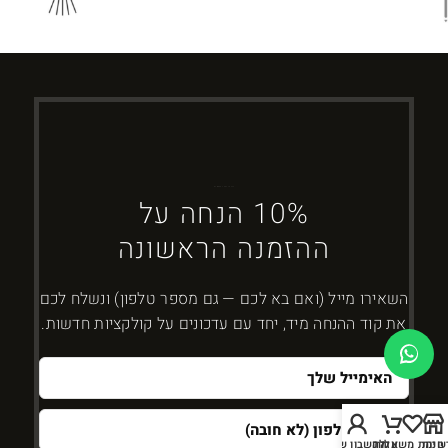
ברוכים הבאים ל-DYBOSS
10% הנחה על
ההזמנה הראשונה
השאירו מייל (ואם בא לכם — גם מספר טלפון) ונשלח לכם
את קוד ההנחה מיד, יחד עם עדכונים על קולקציות חדשות.
חנות
שימת משאלות
עגלה
החשבון שלי