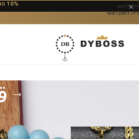
10% הנחה על ההזמנה הראשונה — הקוד: DYBOSS10
דלג לניווט
דלג לתוכן ראשי
ق
עמוד הבית
/
מוצרים המתויגים “قلادة القرآن”