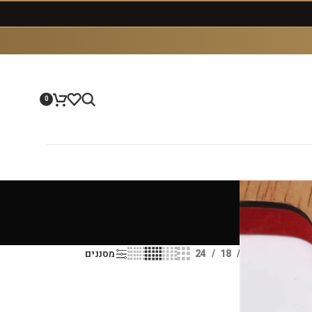
0
הצג
9
12
18
24
מסננים