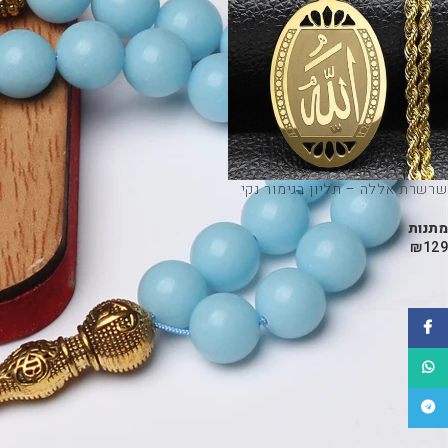
שרשרת אללה – תליון בגימור נקי
מתנות
₪
129
פייסבוק
WhatsApp
טלגרם