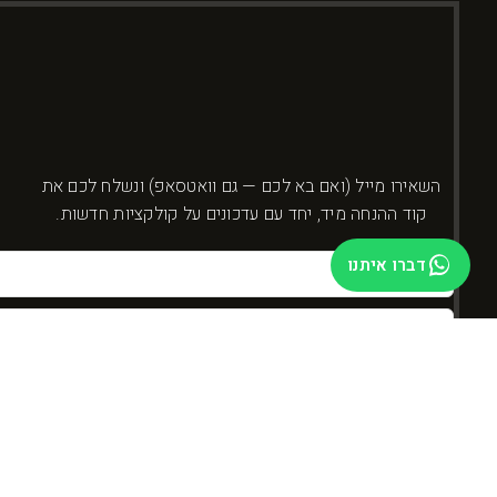
השאירו מייל (ואם בא לכם — גם וואטסאפ) ונשלח לכם את
קוד ההנחה מיד, יחד עם עדכונים על קולקציות חדשות.
דברו איתנו
בשליחה אני מאשר/ת קבלת עדכונים ומבצעים מ-DYBOSS. אפשר להסיר בכל רגע.