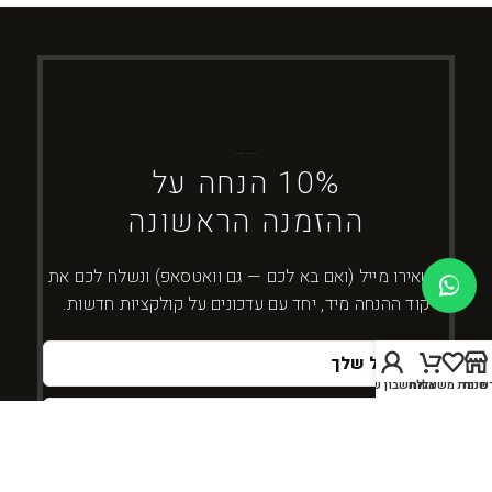
ברוכים הבאים ל-DYBOSS
10% הנחה על
ההזמנה הראשונה
השאירו מייל (ואם בא לכם — גם וואטסאפ) ונשלח לכם את
קוד ההנחה מיד, יחד עם עדכונים על קולקציות חדשות.
חנות
שימת משאלות
עגלה
החשבון שלי