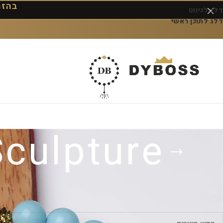
בהזמנה 
דלג לניווט
דלג לתוכן ראשי
culpture
עמוד הבית
/
מוצרים המתויגים “Geometric Resin Sculpture”
לא נמצאו מוצרים התואמים את בחירתך.