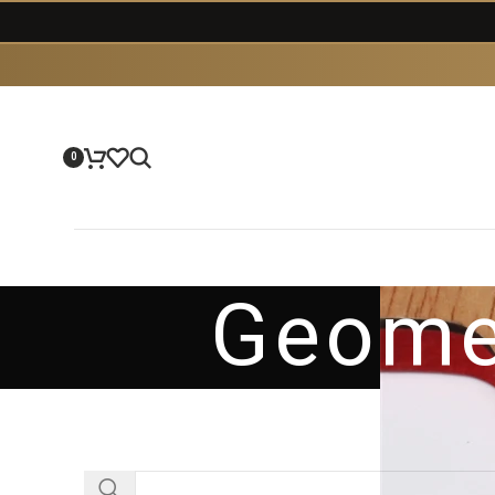
0
Geomet