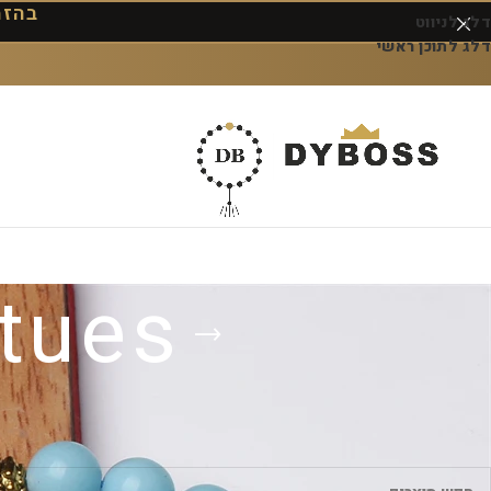
בהזמנה 
דלג לניווט
דלג לתוכן ראשי
tues
עמוד הבית
/
מוצרים המתויגים “Gold Deer Statues”
לא נמצאו מוצרים התואמים את בחירתך.