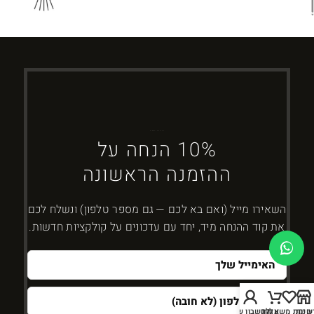
ברוכים הבאים ל-DYBOSS
10% הנחה על
ההזמנה הראשונה
השאירו מייל (ואם בא לכם — גם מספר טלפון) ונשלח לכם
את קוד ההנחה מיד, יחד עם עדכונים על קולקציות חדשות.
חנות
שימת משאלות
עגלה
החשבון שלי