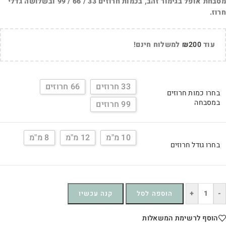
מסבחת אופל בגימור זהב, בכמות חרוזים 33 / 66 / 99 ובשלושה גדלי
חרוז.
עוד
200
₪
למשלוח חינם!
33 חרוזים
66 חרוזים
בחרו כמות חרוזים
במסבחה
99 חרוזים
10 מ"מ
12 מ"מ
8 מ"מ
בחרו גודל חרוזים
+
-
הוספה לסל
קנה עכשיו
הוסף לרשימת המשאלות